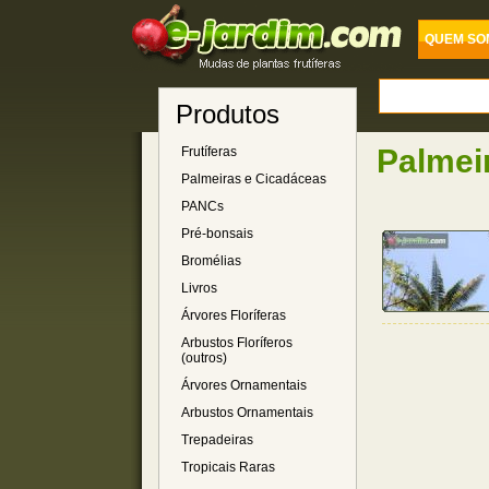
QUEM SO
Produtos
Palmei
Frutíferas
Palmeiras e Cicadáceas
PANCs
Pré-bonsais
Bromélias
Livros
Árvores Floríferas
Arbustos Floríferos
(outros)
Árvores Ornamentais
Arbustos Ornamentais
Trepadeiras
Tropicais Raras