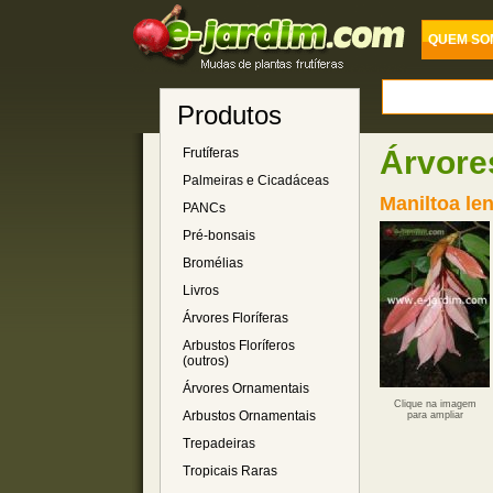
QUEM SO
Produtos
Árvore
Frutíferas
Palmeiras e Cicadáceas
Maniltoa len
PANCs
Pré-bonsais
Bromélias
Livros
Árvores Floríferas
Arbustos Floríferos
(outros)
Árvores Ornamentais
Clique na imagem
Arbustos Ornamentais
para ampliar
Trepadeiras
Tropicais Raras