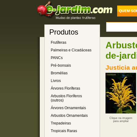
QUEM SO
Produtos
Arbust
Frutíferas
Palmeiras e Cicadáceas
de-jar
PANCs
Pré-bonsais
Justicia 
Bromélias
Livros
Árvores Floríferas
Arbustos Floríferos
(outros)
Árvores Ornamentais
Arbustos Ornamentais
Clique na imagem
para ampliar
Trepadeiras
Tropicais Raras