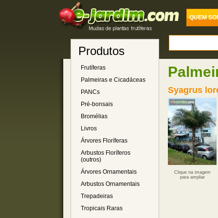
QUEM SO
Produtos
Palmei
Frutíferas
Palmeiras e Cicadáceas
Syagrus lor
PANCs
Pré-bonsais
Bromélias
Livros
Árvores Floríferas
Arbustos Floríferos
(outros)
Árvores Ornamentais
Clique na imagem
para ampliar
Arbustos Ornamentais
Trepadeiras
Tropicais Raras