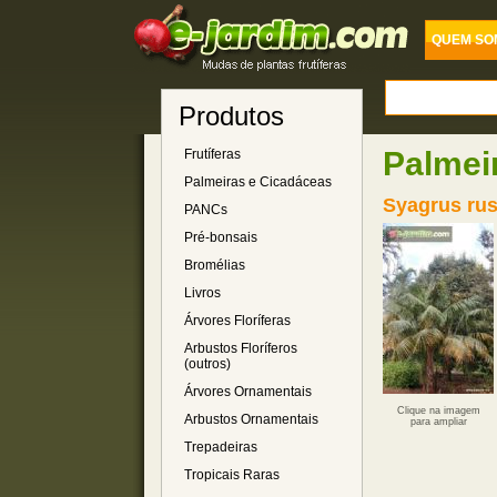
QUEM SO
Produtos
Palmei
Frutíferas
Palmeiras e Cicadáceas
Syagrus rus
PANCs
Pré-bonsais
Bromélias
Livros
Árvores Floríferas
Arbustos Floríferos
(outros)
Árvores Ornamentais
Clique na imagem
Arbustos Ornamentais
para ampliar
Trepadeiras
Tropicais Raras