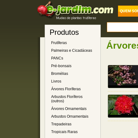
QUEM SO
Produtos
Árvores
Frutíferas
Palmeiras e Cicadáceas
PANCs
Pré-bonsais
Bromélias
Livros
Árvores Floríferas
Arbustos Floríferos
(outros)
Árvores Ornamentais
Arbustos Ornamentais
Trepadeiras
Tropicais Raras