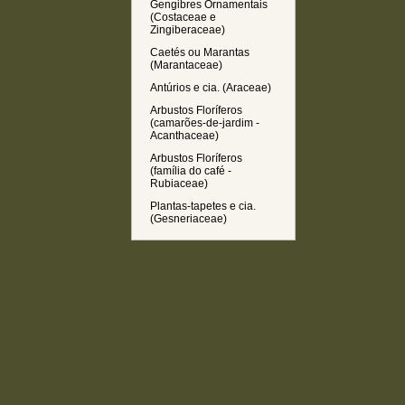
Gengibres Ornamentais
(Costaceae e
Zingiberaceae)
Caetés ou Marantas
(Marantaceae)
Antúrios e cia. (Araceae)
Arbustos Floríferos
(camarões-de-jardim -
Acanthaceae)
Arbustos Floríferos
(família do café -
Rubiaceae)
Plantas-tapetes e cia.
(Gesneriaceae)