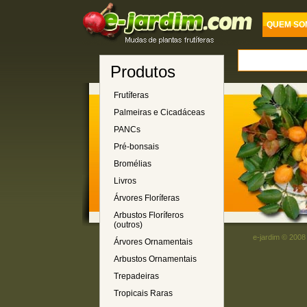
QUEM SO
Produtos
Frutíferas
Palmeiras e Cicadáceas
PANCs
Pré-bonsais
Bromélias
Livros
Árvores Floríferas
Arbustos Floríferos
(outros)
e-jardim © 2008
Árvores Ornamentais
Arbustos Ornamentais
Trepadeiras
Tropicais Raras